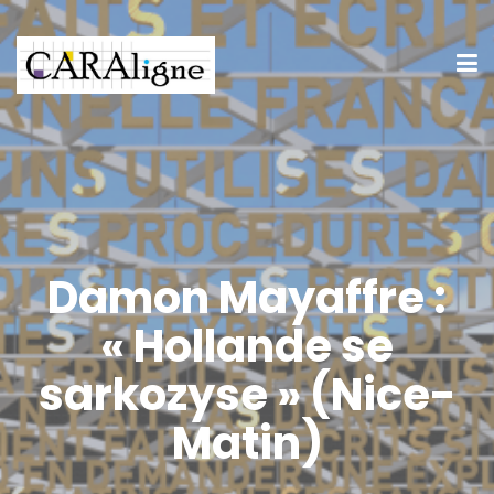
Damon Mayaffre :
« Hollande se
sarkozyse » (Nice-
Matin)