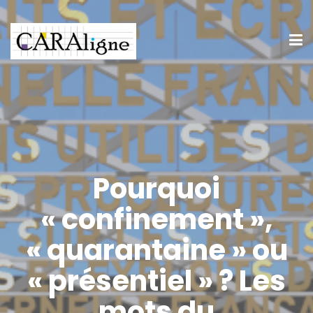
Pourquoi
« confinement »,
« quarantaine » ou
« présentiel » ? Les
mots du